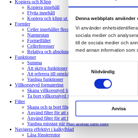
Kopiera och Klipp
Kopiera innehåll
Flytta innehåll
Denna webbplats använder 
Kopiera och klipp ut med exempel
Formler
Vi använder enhetsidentifierar
Celler innehåller flera typer av information
Namnrutan
sociala medier och analysera 
Formelfältet
till de sociala medier och a
Cellreferenser
med annan information som du 
Relativa och absoluta cellreferenser
Funktioner
Summa
Samtyckesval
Att skriva funktioner
Nödvändig
Att referera till områden av celler
Vanliga funktioner
Villkorsstyrd formatering
Skapa villkorsstyrd formatering
Ta bort villkorsstyrd formatering
Filter
Skapa och ta bort filter
Avvisa
Använd filter för att sortera
Använd filter för att filtrera
Vanliga misstag när man arbetar med filter
Navigera effektivt i kalkylblad
Låsa fönsterrutor