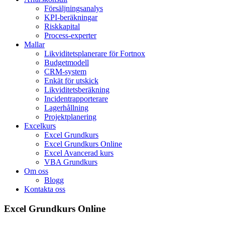
Försäljningsanalys
KPI-beräkningar
Riskkapital
Process-experter
Mallar
Likviditetsplanerare för Fortnox
Budgetmodell
CRM-system
Enkät för utskick
Likviditetsberäkning
Incidentrapporterare
Lagerhållning
Projektplanering
Excelkurs
Excel Grundkurs
Excel Grundkurs Online
Excel Avancerad kurs
VBA Grundkurs
Om oss
Blogg
Kontakta oss
Excel Grundkurs Online