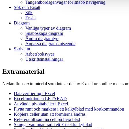
Tangentbordsgenvägar för snabb navigering
Sök och Ersätt
Sök
Ersätt
Diagram
Vanliga typer av diagram
Snabbskapa diagram
Ändra diagramtyp
Anpassa diagrams utseende
Skriva ut
Arbetsboksvyer
Utskriftsinställningar
Extramaterial
Nedan finns extramterial som inte är del av Excelkurs online men som vi
Dataverifiering i Excel
Excelfunktionen LETARAD
Använda pivottabeller i Excel
Flytta runt och markera i ett kalkylblad med kortkommandon
Kopiera celler utan att formlerna ändras
Referera till samma cell på flera blad
Skugga varannan rad i ett Excel-kalkylblad