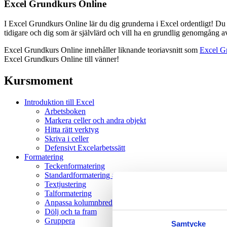
Excel Grundkurs Online
I Excel Grundkurs Online lär du dig grunderna i Excel ordentligt! Du l
tidigare och dig som är självlärd och vill ha en grundlig genomgång a
Excel Grundkurs Online innehåller liknande teoriavsnitt som
Excel G
Excel Grundkurs Online till vänner!
Kursmoment
Introduktion till Excel
Arbetsboken
Markera celler och andra objekt
Hitta rätt verktyg
Skriva i celler
Defensivt Excelarbetssätt
Formatering
Teckenformatering
Standardformatering av text, tal, datum och tid
Textjustering
Talformatering
Anpassa kolumnbredd och radhöjd
Dölj och ta fram
Gruppera
Samtycke