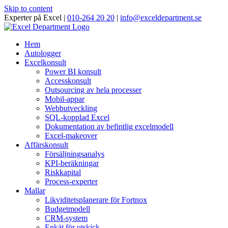
Skip to content
Experter på Excel |
010-264 20 20
|
info@exceldepartment.se
Hem
Autologger
Excelkonsult
Power BI konsult
Accesskonsult
Outsourcing av hela processer
Mobil-appar
Webbutveckling
SQL-kopplad Excel
Dokumentation av befintlig excelmodell
Excel-makeover
Affärskonsult
Försäljningsanalys
KPI-beräkningar
Riskkapital
Process-experter
Mallar
Likviditetsplanerare för Fortnox
Budgetmodell
CRM-system
Enkät för utskick