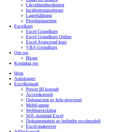
Likviditetsberäkning
Incidentrapporterare
Lagerhållning
Projektplanering
Excelkurs
Excel Grundkurs
Excel Grundkurs Online
Excel Avancerad kurs
VBA Grundkurs
Om oss
Blogg
Kontakta oss
Hem
Autologger
Excelkonsult
Power BI konsult
Accesskonsult
Outsourcing av hela processer
Mobil-appar
Webbutveckling
SQL-kopplad Excel
Dokumentation av befintlig excelmodell
Excel-makeover
Affärskonsult