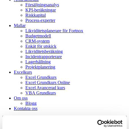
Försäljningsanalys
KPI-beräkningar
Riskkapital
Process-experter
Mallar
Likviditetsplanerare för Fortnox
Budgetmodell
CRM-system
Enkät för utskick
Likviditetsberäkning
Incidentrapporterare
Lagerhållning
Projektplanering
Excelkurs
Excel Grundkurs
Excel Grundkurs Online
Excel Avancerad kurs
VBA Grundkurs
Om oss
Blogg
Kontakta oss
Innehåll