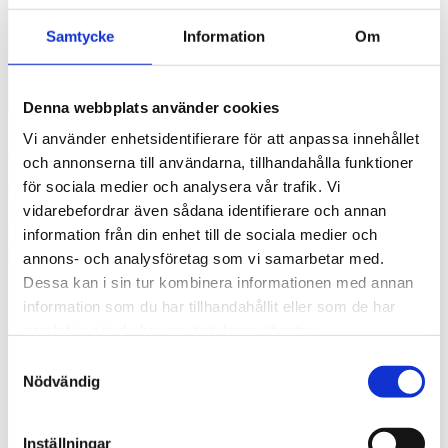
Samtycke
Information
Om
Denna webbplats använder cookies
[addtoany]
Vi använder enhetsidentifierare för att anpassa innehållet
Vanliga misstag när man arbetar med
och annonserna till användarna, tillhandahålla funktioner
filter
för sociala medier och analysera vår trafik. Vi
vidarebefordrar även sådana identifierare och annan
När man arbetar med filter kan
information från din enhet till de sociala medier och
man ibland stöta på problem.
annons- och analysföretag som vi samarbetar med.
Vanliga fällor är:
Dessa kan i sin tur kombinera informationen med annan
Tomma rader i filtret
information som du har tillhandahållit eller som de har
⇒ Datan under en rad
samlat in när du har använt deras tjänster.
med tomma celler i alla
filterkolumner kommer
Samtyckesval
varken sorteras eller
Nödvändig
filtreras.
Filter som inte täcker hela
tabellen du vill arbeta med
Inställningar