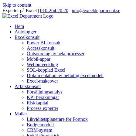
Skip to content
Experter på Excel |
010-264 20 20
|
info@exceldepartment.se
Hem
Autologger
Excelkonsult
Power BI konsult
Accesskonsult
Outsourcing av hela processer
Mobil-appar
Webbutveckling
SQL-kopplad Excel
Dokumentation av befintlig excelmodell
Excel-makeover
Affärskonsult
Försäljningsanalys
KPI-beräkningar
Riskkapital
Process-experter
Mallar
Likviditetsplanerare för Fortnox
Budgetmodell
CRM-system
Enkät för utskick