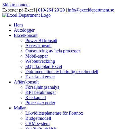
Skip to content
Experter på Excel |
010-264 20 20
|
info@exceldepartment.se
Hem
Autologger
Excelkonsult
Power BI konsult
Accesskonsult
Outsourcing av hela processer
Mobil-appar
Webbutveckling
SQL-kopplad Excel
Dokumentation av befintlig excelmodell
Excel-makeover
Affärskonsult
Försäljningsanalys
KPI-beräkningar
Riskkapital
Process-experter
Mallar
Likviditetsplanerare för Fortnox
Budgetmodell
CRM-system
Enkät för utskick