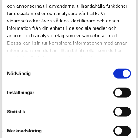
Försäljningsanalys
och annonserna till användarna, tillhandahålla funktioner
KPI-beräkningar
för sociala medier och analysera vår trafik. Vi
Riskkapital
vidarebefordrar även sådana identifierare och annan
Process-experter
Mallar
information från din enhet till de sociala medier och
Likviditetsplanerare för Fortnox
annons- och analysföretag som vi samarbetar med.
Budgetmodell
Dessa kan i sin tur kombinera informationen med annan
CRM-system
Enkät för utskick
information som du har tillhandahållit eller som de har
Likviditetsberäkning
samlat in när du har använt deras tjänster.
Incidentrapporterare
Lagerhållning
Samtyckesval
Projektplanering
Nödvändig
Excelkurs
Excel Grundkurs
Excel Grundkurs Online
Inställningar
Excel Avancerad kurs
VBA Grundkurs
Om oss
Blogg
Statistik
Kontakta oss
Likviditetsberäkning
Marknadsföring