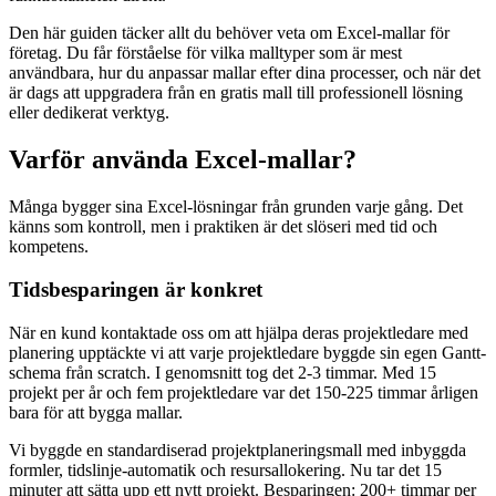
Den här guiden täcker allt du behöver veta om Excel-mallar för
företag. Du får förståelse för vilka malltyper som är mest
användbara, hur du anpassar mallar efter dina processer, och när det
är dags att uppgradera från en gratis mall till professionell lösning
eller dedikerat verktyg.
Varför använda Excel-mallar?
Många bygger sina Excel-lösningar från grunden varje gång. Det
känns som kontroll, men i praktiken är det slöseri med tid och
kompetens.
Tidsbesparingen är konkret
När en kund kontaktade oss om att hjälpa deras projektledare med
planering upptäckte vi att varje projektledare byggde sin egen Gantt-
schema från scratch. I genomsnitt tog det 2-3 timmar. Med 15
projekt per år och fem projektledare var det 150-225 timmar årligen
bara för att bygga mallar.
Vi byggde en standardiserad projektplaneringsmall med inbyggda
formler, tidslinje-automatik och resursallokering. Nu tar det 15
minuter att sätta upp ett nytt projekt. Besparingen: 200+ timmar per