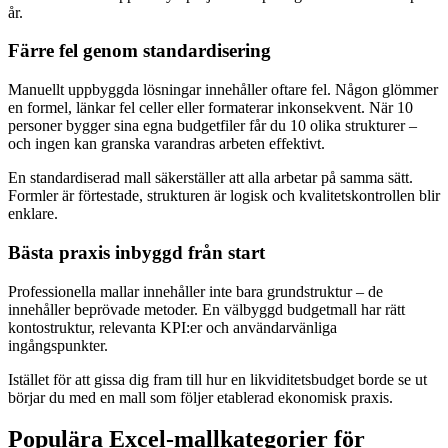
år.
Färre fel genom standardisering
Manuellt uppbyggda lösningar innehåller oftare fel. Någon glömmer
en formel, länkar fel celler eller formaterar inkonsekvent. När 10
personer bygger sina egna budgetfiler får du 10 olika strukturer –
och ingen kan granska varandras arbeten effektivt.
En standardiserad mall säkerställer att alla arbetar på samma sätt.
Formler är förtestade, strukturen är logisk och kvalitetskontrollen blir
enklare.
Bästa praxis inbyggd från start
Professionella mallar innehåller inte bara grundstruktur – de
innehåller beprövade metoder. En välbyggd budgetmall har rätt
kontostruktur, relevanta KPI:er och användarvänliga
ingångspunkter.
Istället för att gissa dig fram till hur en likviditetsbudget borde se ut
börjar du med en mall som följer etablerad ekonomisk praxis.
Populära Excel-mallkategorier för