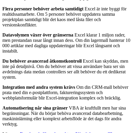
Flera personer behöver arbeta samtidigt
Excel är inte byggt för
realtidssamarbete. Om 5 personer behöver uppdatera samma
projektplan samtidigt blir det kaos med låsta filer och
versionskonflikter.
Datavolymen växer över gränserna
Excel klarar 1 miljon rader,
men prestandan rasar långt innan dess. Om din lagermall hanterar 10
000 artiklar med dagliga uppdateringar blir Excel långsamt och
instabilt.
Du behöver avancerad åtkomstkontroll
Excel kan skyddas, men
inte på detaljnivå. Om du behöver att vissa användare bara ser sin
avdelnings data medan controllers ser allt behöver du ett dedikerat
system.
Integration med andra system krävs
Om din CRM-mall behöver
prata med din e-postplattform, faktureringssystem och
webbplatsformulär blir Excel-integration komplex och bräcklig.
Automatisering når sina gränser
VBA är kraftfullt men har sina
begränsningar. När du börjar behöva avancerad databearbetning,
maskininlärning eller komplext arbetsflöde är det dags för andra
verktyg.