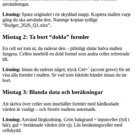
användningar.
Lösning:
Spara originalet i en skyddad mapp. Kopiera mallen varje
gång du ska använda den. Namnge kopian tydligt:
“Budget_2026_Q1.xlsx”.
Misstag 2: Ta bort “dolda” formler
En cell ser tom ut, du raderar den – plötsligt slutar halva mallen
fungera. Cellen innehöll en dold formel som andra celler refererade
till.
Lösning:
Innan du raderar något, tryck Ctrl+` (accent grave) för att
visa alla formler i mallen. Se vad som faktiskt händer innan du tar
bort.
Misstag 3: Blanda data och beräkningar
Att skriva över celler som innehåller formler med hårdkodade
värden är vanligt – och förstör mallens automatik.
Lösning:
Använd färgkodning. Grön bakgrund = inputceller (fyll i
här), gul = beräknade värden (rör ej). Lås beräkningsceller med
cellskydd.