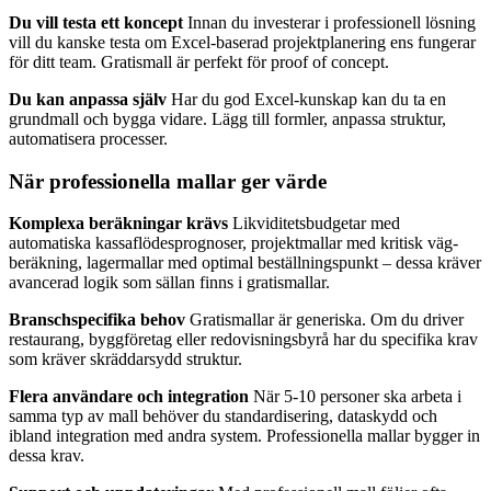
Du vill testa ett koncept
Innan du investerar i professionell lösning
vill du kanske testa om Excel-baserad projektplanering ens fungerar
för ditt team. Gratismall är perfekt för proof of concept.
Du kan anpassa själv
Har du god Excel-kunskap kan du ta en
grundmall och bygga vidare. Lägg till formler, anpassa struktur,
automatisera processer.
När professionella mallar ger värde
Komplexa beräkningar krävs
Likviditetsbudgetar med
automatiska kassaflödesprognoser, projektmallar med kritisk väg-
beräkning, lagermallar med optimal beställningspunkt – dessa kräver
avancerad logik som sällan finns i gratismallar.
Branschspecifika behov
Gratismallar är generiska. Om du driver
restaurang, byggföretag eller redovisningsbyrå har du specifika krav
som kräver skräddarsydd struktur.
Flera användare och integration
När 5-10 personer ska arbeta i
samma typ av mall behöver du standardisering, dataskydd och
ibland integration med andra system. Professionella mallar bygger in
dessa krav.