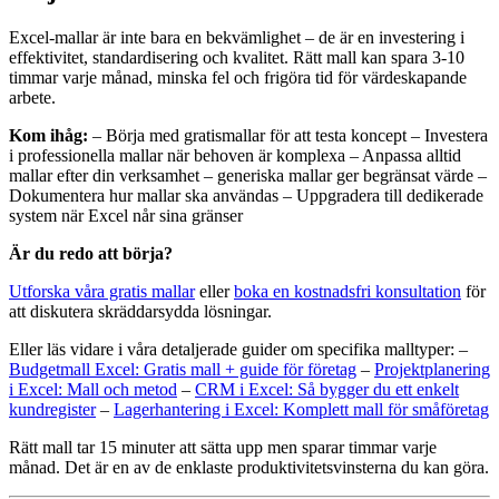
Excel-mallar är inte bara en bekvämlighet – de är en investering i
effektivitet, standardisering och kvalitet. Rätt mall kan spara 3-10
timmar varje månad, minska fel och frigöra tid för värdeskapande
arbete.
Kom ihåg:
– Börja med gratismallar för att testa koncept – Investera
i professionella mallar när behoven är komplexa – Anpassa alltid
mallar efter din verksamhet – generiska mallar ger begränsat värde –
Dokumentera hur mallar ska användas – Uppgradera till dedikerade
system när Excel når sina gränser
Är du redo att börja?
Utforska våra gratis mallar
eller
boka en kostnadsfri konsultation
för
att diskutera skräddarsydda lösningar.
Eller läs vidare i våra detaljerade guider om specifika malltyper: –
Budgetmall Excel: Gratis mall + guide för företag
–
Projektplanering
i Excel: Mall och metod
–
CRM i Excel: Så bygger du ett enkelt
kundregister
–
Lagerhantering i Excel: Komplett mall för småföretag
Rätt mall tar 15 minuter att sätta upp men sparar timmar varje
månad. Det är en av de enklaste produktivitetsvinsterna du kan göra.