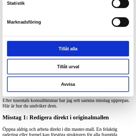
Statistik
dataexport, mailutskick, rapportgenerering. Kräver VBA-kunskap
eller hjälp från konsult.
Läs mer om automation i vår guide
Automatisera Excel med VBA
.
Marknadsföring
Integrera med databaser
Koppla mallen till Access, SQL Server
eller externa datakällor för centraliserad datahantering.
Skapa användarformulär
Bygg formulär för datainmatning som
Tillåt alla
gör det enkelt även för icke-Excel-användare att jobba i mallen.
Om du behöver denna nivå av anpassning kan det vara värt att
kontakta en Excel-konsult
för professionell hjälp.
Tillåt urval
Vanliga misstag när du använder Excel-
Avvisa
mallar
Efter tusentals konsulttimmar har jag sett samma misstag upprepas.
Här är hur du undviker dem.
Misstag 1: Redigera direkt i originalmallen
Öppna aldrig och arbeta direkt i din master-mall. En felaktig
radering eller formel kan förstöra strukturen för alla framtida