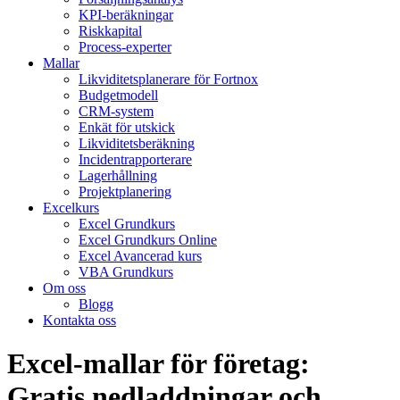
KPI-beräkningar
Riskkapital
Process-experter
Mallar
Likviditetsplanerare för Fortnox
Budgetmodell
CRM-system
Enkät för utskick
Likviditetsberäkning
Incidentrapporterare
Lagerhållning
Projektplanering
Excelkurs
Excel Grundkurs
Excel Grundkurs Online
Excel Avancerad kurs
VBA Grundkurs
Om oss
Blogg
Kontakta oss
Excel-mallar för företag:
Gratis nedladdningar och