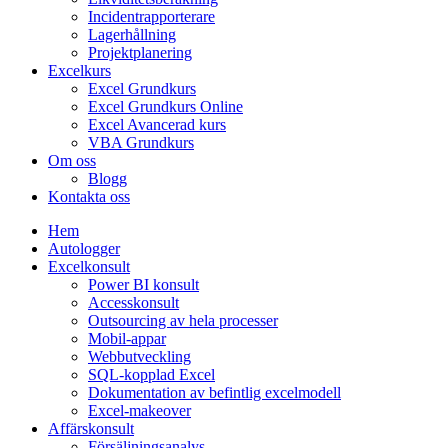
Incidentrapporterare
Lagerhållning
Projektplanering
Excelkurs
Excel Grundkurs
Excel Grundkurs Online
Excel Avancerad kurs
VBA Grundkurs
Om oss
Blogg
Kontakta oss
Hem
Autologger
Excelkonsult
Power BI konsult
Accesskonsult
Outsourcing av hela processer
Mobil-appar
Webbutveckling
SQL-kopplad Excel
Dokumentation av befintlig excelmodell
Excel-makeover
Affärskonsult
Försäljningsanalys