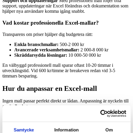
Support och uppdateringar
Med professionell mall följer ofta
support, uppdateringar när Excel förändras och dokumentation som
hjälper nya användare komma igång snabbt.
Vad kostar professionella Excel-mallar?
Transparens om priser hjälper dig budgetera rätt:
Enkla branschmallar:
500-2 000 kr
Avancerade verksamhetsmallar:
2 000-8 000 kr
Skräddarsydda lösningar:
10 000-50 000 kr
En välbyggd professionell mall sparar oftast 10-20 timmar i
utvecklingstid. Vid 600 kr/timme är breakeven redan vid 3-5
timmars besparing.
Hur du anpassar en Excel-mall
Ingen mall passar perfekt direkt ur lådan. Anpassning är nyckeln till
användbarhet.
Grundläggande anpassning
Byt ut rubriktexter
Ändra kolumnrubriker så de matchar din
Samtycke
Information
Om