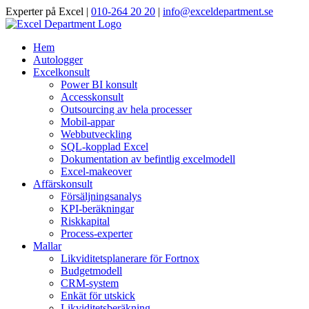
Skip
Experter på Excel |
010-264 20 20
|
info@exceldepartment.se
to
content
Hem
Autologger
Excelkonsult
Power BI konsult
Accesskonsult
Outsourcing av hela processer
Mobil-appar
Webbutveckling
SQL-kopplad Excel
Dokumentation av befintlig excelmodell
Excel-makeover
Affärskonsult
Försäljningsanalys
KPI-beräkningar
Riskkapital
Process-experter
Mallar
Likviditetsplanerare för Fortnox
Budgetmodell
CRM-system
Enkät för utskick
Likviditetsberäkning