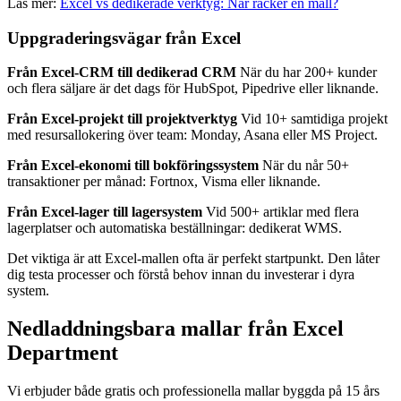
Läs mer:
Excel vs dedikerade verktyg: När räcker en mall?
Uppgraderingsvägar från Excel
Från Excel-CRM till dedikerad CRM
När du har 200+ kunder
och flera säljare är det dags för HubSpot, Pipedrive eller liknande.
Från Excel-projekt till projektverktyg
Vid 10+ samtidiga projekt
med resursallokering över team: Monday, Asana eller MS Project.
Från Excel-ekonomi till bokföringssystem
När du når 50+
transaktioner per månad: Fortnox, Visma eller liknande.
Från Excel-lager till lagersystem
Vid 500+ artiklar med flera
lagerplatser och automatiska beställningar: dedikerat WMS.
Det viktiga är att Excel-mallen ofta är perfekt startpunkt. Den låter
dig testa processer och förstå behov innan du investerar i dyra
system.
Nedladdningsbara mallar från Excel
Department
Vi erbjuder både gratis och professionella mallar byggda på 15 års