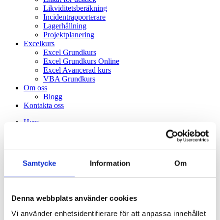
Likviditetsberäkning
Incidentrapporterare
Lagerhållning
Projektplanering
Excelkurs
Excel Grundkurs
Excel Grundkurs Online
Excel Avancerad kurs
VBA Grundkurs
Om oss
Blogg
Kontakta oss
Hem
Autologger
Excelkonsult
Power BI konsult
Accesskonsult
Samtycke
Information
Om
Outsourcing av hela processer
Mobil-appar
Webbutveckling
SQL-kopplad Excel
Denna webbplats använder cookies
Dokumentation av befintlig excelmodell
Excel-makeover
Vi använder enhetsidentifierare för att anpassa innehållet
Affärskonsult