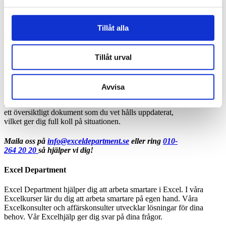
Planeringsmodell för tydlig översikt över
Tillåt alla
samtliga pågående projekt
Tillåt urval
Behöver du en tydlig översikt över alla pågående
projekt inom organisationen? Med denna modell
uppdaterar varje enskilt projekts fil automatiskt mot en
masterfil, så att du får en tydlig översikt över var i
Avvisa
processen varje projekt befinner sig. Tidrapportering,
schemaläggning och löpande budgetrapportering, allt i
ett översiktligt dokument som du vet hålls uppdaterat,
vilket ger dig full koll på situationen.
Maila oss på
info@exceldepartment.se
eller ring
010-
264 20 20
så hjälper vi dig!
Excel Department
Excel Department hjälper dig att arbeta smartare i Excel. I våra
Excelkurser lär du dig att arbeta smartare på egen hand. Våra
Excelkonsulter och affärskonsulter utvecklar lösningar för dina
behov. Vår Excelhjälp ger dig svar på dina frågor.