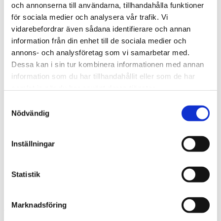
och annonserna till användarna, tillhandahålla funktioner
Försäljningsanalys
för sociala medier och analysera vår trafik. Vi
KPI-beräkningar
Riskkapital
vidarebefordrar även sådana identifierare och annan
Process-experter
information från din enhet till de sociala medier och
Mallar
annons- och analysföretag som vi samarbetar med.
Likviditetsplanerare för Fortnox
Budgetmodell
Dessa kan i sin tur kombinera informationen med annan
CRM-system
information som du har tillhandahållit eller som de har
Enkät för utskick
samlat in när du har använt deras tjänster.
Likviditetsberäkning
Incidentrapporterare
Samtyckesval
Lagerhållning
Nödvändig
Projektplanering
Excelkurs
Excel Grundkurs
Excel Grundkurs Online
Inställningar
Excel Avancerad kurs
VBA Grundkurs
Om oss
Statistik
Blogg
Kontakta oss
Projektplanering
Marknadsföring