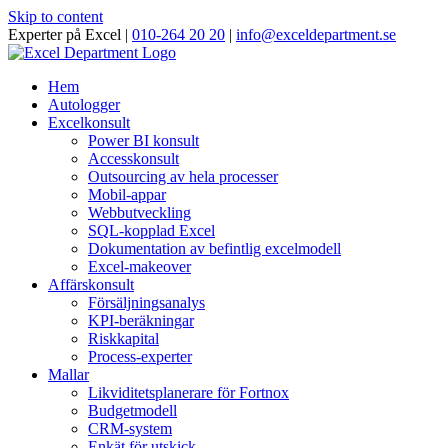
Skip to content
Experter på Excel |
010-264 20 20
|
info@exceldepartment.se
Hem
Autologger
Excelkonsult
Power BI konsult
Accesskonsult
Outsourcing av hela processer
Mobil-appar
Webbutveckling
SQL-kopplad Excel
Dokumentation av befintlig excelmodell
Excel-makeover
Affärskonsult
Försäljningsanalys
KPI-beräkningar
Riskkapital
Process-experter
Mallar
Likviditetsplanerare för Fortnox
Budgetmodell
CRM-system
Enkät för utskick