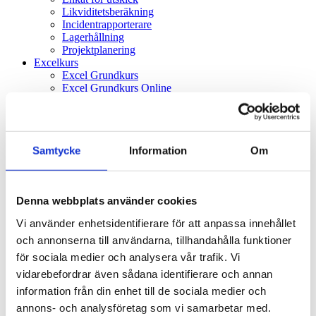
Likviditetsberäkning
Incidentrapporterare
Lagerhållning
Projektplanering
Excelkurs
Excel Grundkurs
Excel Grundkurs Online
Excel Avancerad kurs
VBA Grundkurs
Om oss
Blogg
Samtycke
Information
Om
Kontakta oss
Hem
Autologger
Denna webbplats använder cookies
Excelkonsult
Power BI konsult
Vi använder enhetsidentifierare för att anpassa innehållet
Accesskonsult
Outsourcing av hela processer
och annonserna till användarna, tillhandahålla funktioner
Mobil-appar
för sociala medier och analysera vår trafik. Vi
Webbutveckling
vidarebefordrar även sådana identifierare och annan
SQL-kopplad Excel
Dokumentation av befintlig excelmodell
information från din enhet till de sociala medier och
Excel-makeover
annons- och analysföretag som vi samarbetar med.
Affärskonsult