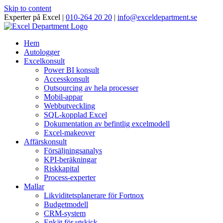
Skip to content
Experter på Excel |
010-264 20 20
|
info@exceldepartment.se
Hem
Autologger
Excelkonsult
Power BI konsult
Accesskonsult
Outsourcing av hela processer
Mobil-appar
Webbutveckling
SQL-kopplad Excel
Dokumentation av befintlig excelmodell
Excel-makeover
Affärskonsult
Försäljningsanalys
KPI-beräkningar
Riskkapital
Process-experter
Mallar
Likviditetsplanerare för Fortnox
Budgetmodell
CRM-system
Enkät för utskick