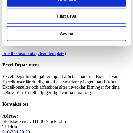
Home
/
Uncategorized
/
Modell för litet konsultbolag
Tillåt urval
Modell för litet konsultbolag
Prova våra Excel-mallar för små konsultbolag.
Avvisa
Small consultant (with examples)
Small consultants (clean template)
Excel Department
Excel Department hjälper dig att arbeta smartare i Excel. I våra
Excelkurser lär du dig att arbeta smartare på egen hand. Våra
Excelkonsulter och affärskonsulter utvecklar lösningar för dina
behov. Vår Excelhjälp ger dig svar på dina frågor.
Kontakta oss
Adress:
Slottsbacken 8, 111 30 Stockholm
Telefon:
010-264 20 20