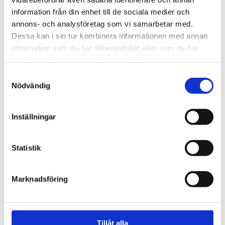
Försäljningsanalys
information från din enhet till de sociala medier och
KPI-beräkningar
annons- och analysföretag som vi samarbetar med.
Riskkapital
Process-experter
Dessa kan i sin tur kombinera informationen med annan
Mallar
information som du har tillhandahållit eller som de har
Likviditetsplanerare för Fortnox
samlat in när du har använt deras tjänster.
Budgetmodell
CRM-system
Samtyckesval
Enkät för utskick
Nödvändig
Likviditetsberäkning
Incidentrapporterare
Lagerhållning
Inställningar
Projektplanering
Excelkurs
Excel Grundkurs
Excel Grundkurs Online
Statistik
Excel Avancerad kurs
VBA Grundkurs
Om oss
Marknadsföring
Blogg
Kontakta oss
Modell för litet konsultbolag
Tillåt alla