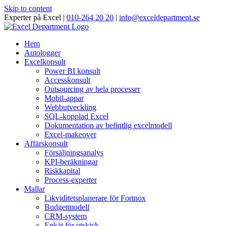
Skip to content
Experter på Excel |
010-264 20 20
|
info@exceldepartment.se
Hem
Autologger
Excelkonsult
Power BI konsult
Accesskonsult
Outsourcing av hela processer
Mobil-appar
Webbutveckling
SQL-kopplad Excel
Dokumentation av befintlig excelmodell
Excel-makeover
Affärskonsult
Försäljningsanalys
KPI-beräkningar
Riskkapital
Process-experter
Mallar
Likviditetsplanerare för Fortnox
Budgetmodell
CRM-system
Enkät för utskick