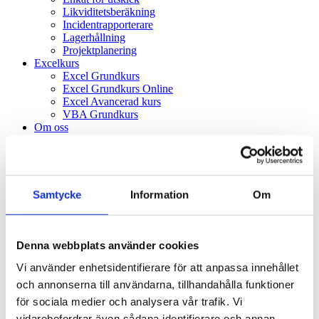
Likviditetsberäkning
Incidentrapporterare
Lagerhållning
Projektplanering
Excelkurs
Excel Grundkurs
Excel Grundkurs Online
Excel Avancerad kurs
VBA Grundkurs
Om oss
Blogg
Kontakta oss
Hem
Autologger
Samtycke
Information
Om
Excelkonsult
Power BI konsult
Accesskonsult
Outsourcing av hela processer
Denna webbplats använder cookies
Mobil-appar
Webbutveckling
Vi använder enhetsidentifierare för att anpassa innehållet
SQL-kopplad Excel
och annonserna till användarna, tillhandahålla funktioner
Dokumentation av befintlig excelmodell
för sociala medier och analysera vår trafik. Vi
Excel-makeover
Affärskonsult
vidarebefordrar även sådana identifierare och annan