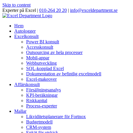
Skip to content
Experter på Excel |
010-264 20 20
|
info@exceldepartment.se
Hem
Autologger
Excelkonsult
Power BI konsult
Accesskonsult
Outsourcing av hela processer
Mobil-appar
Webbutveckling
SQL-kopplad Excel
Dokumentation av befintlig excelmodell
Excel-makeover
Affärskonsult
Försäljningsanalys
KPI-beräkningar
Riskkapital
Process-experter
Mallar
Likviditetsplanerare för Fortnox
Budgetmodell
CRM-system
Enkät för utskick