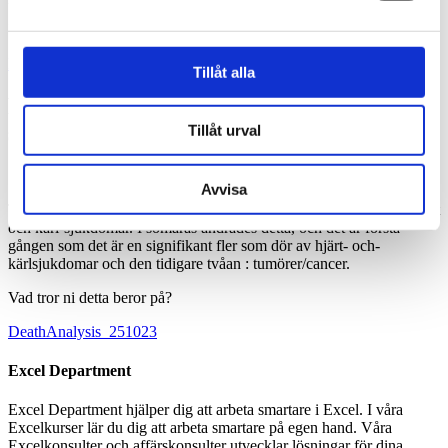
kärl-sjukdomar
Home
/
Uncategorized
/
Fler dör nu av cancer än hjärt-kärl-sjukdomar
Tillåt alla
Fler dör nu av cancer än hjärt-kärl-
sjukdomar
Tillåt urval
Avvisa
Tidigare har man i Sverige, som i resten av världen mest dött av hjärt
och kärl-sjukdomar. I somaras ändrades detta, och det är första
gången som det är en signifikant fler som dör av hjärt- och-
kärlsjukdomar och den tidigare tvåan : tumörer/cancer.
Vad tror ni detta beror på?
DeathAnalysis_251023
Excel Department
Excel Department hjälper dig att arbeta smartare i Excel. I våra
Excelkurser lär du dig att arbeta smartare på egen hand. Våra
Excelkonsulter och affärskonsulter utvecklar lösningar för dina