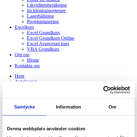
Likviditetsberäkning
Incidentrapporterare
Lagerhållning
Projektplanering
Excelkurs
Excel Grundkurs
Excel Grundkurs Online
Excel Avancerad kurs
VBA Grundkurs
Om oss
Blogg
Kontakta oss
Hem
Autologger
Excelkonsult
Power BI konsult
Accesskonsult
Outsourcing av hela processer
Samtycke
Information
Om
Mobil-appar
Webbutveckling
SQL-kopplad Excel
Dokumentation av befintlig excelmodell
Denna webbplats använder cookies
Excel-makeover
Affärskonsult