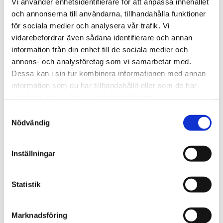
Vi använder enhetsidentifierare för att anpassa innehållet
Försäljningsanalys
och annonserna till användarna, tillhandahålla funktioner
KPI-beräkningar
för sociala medier och analysera vår trafik. Vi
Riskkapital
Process-experter
vidarebefordrar även sådana identifierare och annan
Mallar
information från din enhet till de sociala medier och
Likviditetsplanerare för Fortnox
annons- och analysföretag som vi samarbetar med.
Budgetmodell
CRM-system
Dessa kan i sin tur kombinera informationen med annan
Enkät för utskick
information som du har tillhandahållit eller som de har
Likviditetsberäkning
samlat in när du har använt deras tjänster.
Incidentrapporterare
Lagerhållning
Samtyckesval
Projektplanering
Nödvändig
Excelkurs
Excel Grundkurs
Excel Grundkurs Online
Excel Avancerad kurs
Inställningar
VBA Grundkurs
Om oss
Blogg
Statistik
Kontakta oss
Fler dör nu av cancer än hjärt-
Marknadsföring