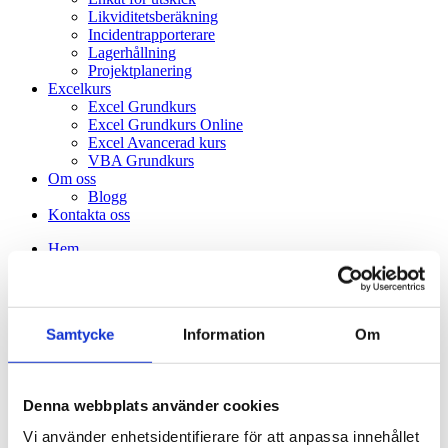
Likviditetsberäkning
Incidentrapporterare
Lagerhållning
Projektplanering
Excelkurs
Excel Grundkurs
Excel Grundkurs Online
Excel Avancerad kurs
VBA Grundkurs
Om oss
Blogg
Kontakta oss
Hem
Autologger
Excelkonsult
Power BI konsult
Accesskonsult
Samtycke
Information
Om
Outsourcing av hela processer
Mobil-appar
Webbutveckling
SQL-kopplad Excel
Denna webbplats använder cookies
Dokumentation av befintlig excelmodell
Excel-makeover
Vi använder enhetsidentifierare för att anpassa innehållet
Affärskonsult