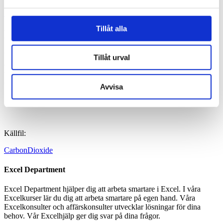
Home
/
Uncategorized
/
BNP upp och utsläpp ned
Tillåt alla
BNP upp och utsläpp ned
Vi har länge tänk att en värld med lägre växthusgasutsläpp måste
Tillåt urval
också vara en fattigare värld. Sverige visar dock att detta inte måste
vara fallet, BNP kan bevisligen öka utan att utsläpp av växthusgaser
också ökar, utan kan tom minska. Källa : SCB
Avvisa
Källfil:
CarbonD
io
xide
Excel Department
Excel Department hjälper dig att arbeta smartare i Excel. I våra
Excelkurser lär du dig att arbeta smartare på egen hand. Våra
Excelkonsulter och affärskonsulter utvecklar lösningar för dina
behov. Vår Excelhjälp ger dig svar på dina frågor.