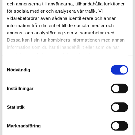
och annonserna till användarna, tillhandahålla funktioner
Försäljningsanalys
KPI-beräkningar
för sociala medier och analysera vår trafik. Vi
Riskkapital
vidarebefordrar även sådana identifierare och annan
Process-experter
information från din enhet till de sociala medier och
Mallar
Likviditetsplanerare för Fortnox
annons- och analysföretag som vi samarbetar med.
Budgetmodell
Dessa kan i sin tur kombinera informationen med annan
CRM-system
information som du har tillhandahållit eller som de har
Enkät för utskick
Likviditetsberäkning
samlat in när du har använt deras tjänster.
Incidentrapporterare
Samtyckesval
Lagerhållning
Nödvändig
Projektplanering
Excelkurs
Excel Grundkurs
Excel Grundkurs Online
Inställningar
Excel Avancerad kurs
VBA Grundkurs
Om oss
Statistik
Blogg
Kontakta oss
BNP upp och utsläpp ned
Marknadsföring