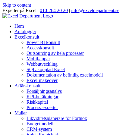
Skip to content
Experter på Excel |
010-264 20 20
|
info@exceldepartment.se
Hem
Autologger
Excelkonsult
Power BI konsult
Accesskonsult
Outsourcing av hela processer
Mobil-appar
Webbutveckling
SQL-kopplad Excel
Dokumentation av befintlig excelmodell
Excel-makeover
Affärskonsult
Försäljningsanalys
KPI-beräkningar
Riskkapital
Process-experter
Mallar
Likviditetsplanerare för Fortnox
Budgetmodell
CRM-system
Enkät för utskick