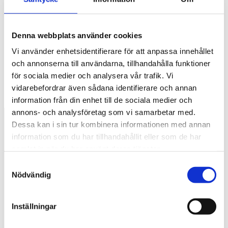
Excel Department
XLD Solutions AB
Denna webbplats använder cookies
Roslagsgatan 13
113 55 Stockholm
Vi använder enhetsidentifierare för att anpassa innehållet
Sweden
och annonserna till användarna, tillhandahålla funktioner
för sociala medier och analysera vår trafik. Vi
vidarebefordrar även sådana identifierare och annan
information från din enhet till de sociala medier och
annons- och analysföretag som vi samarbetar med.
Dessa kan i sin tur kombinera informationen med annan
information som du har tillhandahållit eller som de har
Excel Department
samlat in när du har använt deras tjänster.
Bruk profesjonelle Excel eksperter. Vi utvikler løsninger på dine
Samtyckesval
forretningsutfordringer. Våre Excel konsulenter hjelper deg
Nödvändig
over kneika.
Kontakt oss
Inställningar
Adress: